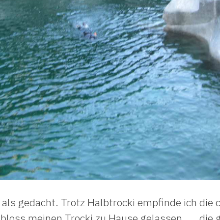
r als gedacht. Trotz Halbtrocki empfinde ich die c
bloss meinen Trocki zu Hause gelassen……die gen