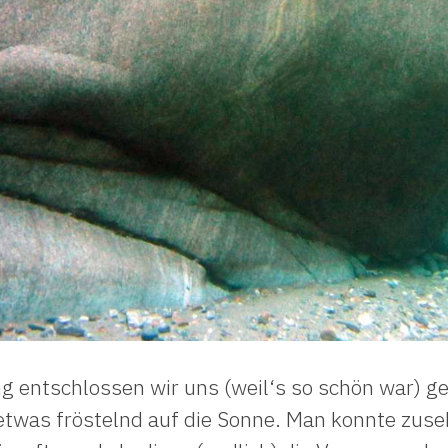
entschlossen wir uns (weil‘s so schön war) g
etwas fröstelnd auf die Sonne. Man konnte zuseh