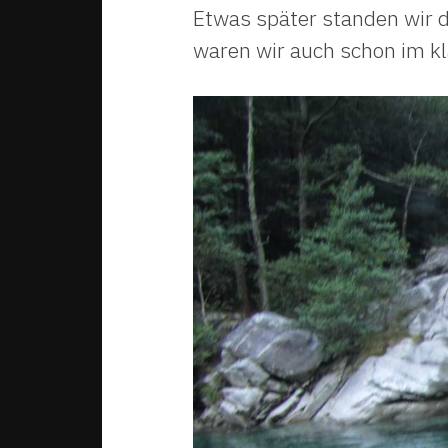
Etwas später standen wir 
waren wir auch schon im k