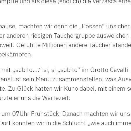
̈mpfte und als diese (endlich) die Verzasca erh
pause, machten wir dann die „Possen“ unsicher
 der anderen riesigen Tauchergruppe ausweichen
weit. Gefühlte Millionen andere Taucher stand
beikämpfen.
it „subito….“ si, si „subito“ im Grotto Cavalli
zenslust sein Menu zusammenstellen, was Ausw
te. Zu Glück hatten wir Kuno dabei, mit einem 
rzte er uns die Wartezeit.
m 07Uhr Frühstück. Danach machten wir uns 
Dort konnten wir in die Schlucht „wie auch imm