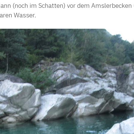
dann (noch im Schatten) vor dem Amslerbecken u
laren Wasser.