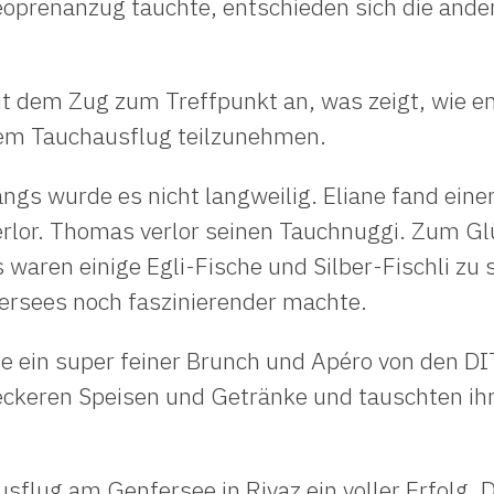
oprenanzug tauchte, entschieden sich die ander
it dem Zug zum Treffpunkt an, was zeigt, wie en
sem Tauchausflug teilzunehmen.
s wurde es nicht langweilig. Eliane fand einen
verlor. Thomas verlor seinen Tauchnuggi. Zum G
waren einige Egli-Fische und Silber-Fischli zu 
rsees noch faszinierender machte.
ein super feiner Brunch und Apéro von den DITA
eckeren Speisen und Getränke und tauschten ihr
flug am Genfersee in Rivaz ein voller Erfolg. 