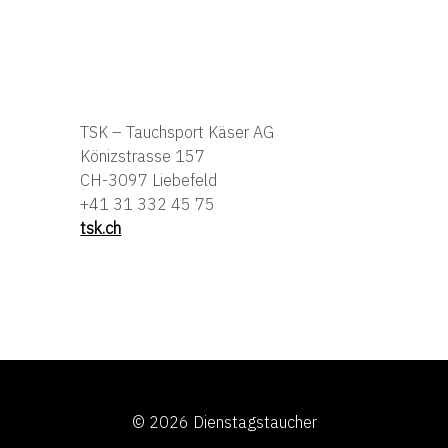
TSK – Tauchsport Käser AG
Könizstrasse 157
CH-3097 Liebefeld
+41 31 332 45 75
tsk.ch
© 2026
Dienstagstaucher